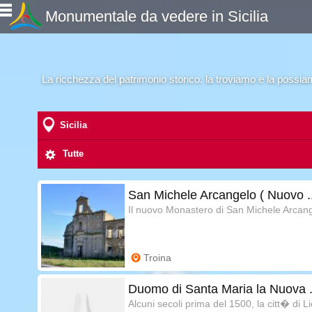
Monumentale da vedere in Sicilia
La ricchezza del patrimonio storico. la troviamo e la possia
Sicilia
Tutte
San Michele Arcangelo ( Nuovo ..
Il nuovo Monastero di San Michele Arcangel
Troina
Duomo di Santa Maria la Nuova .
Alcuni secoli prima del 1500, la citt� di Lic