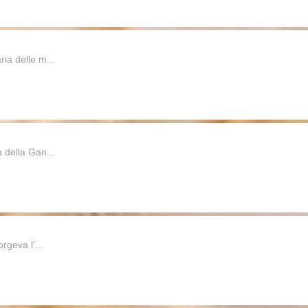
ia delle m...
 della Gan...
rgeva l'...