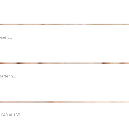
esent...
partenn...
649 al 165...