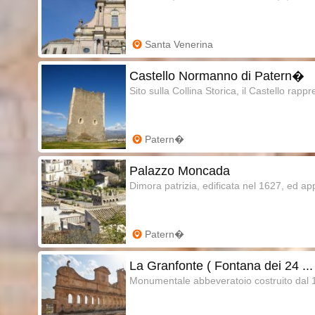
Santa Venerina
Castello Normanno di Patern�
Sito sulla Collina Storica, il Castello rappr
Patern�
Palazzo Moncada
Dimora patrizia, edificata nel 1627, ed ap
Patern�
La Granfonte ( Fontana dei 24 ...
Monumentale abbeveratoio costruito dal 1