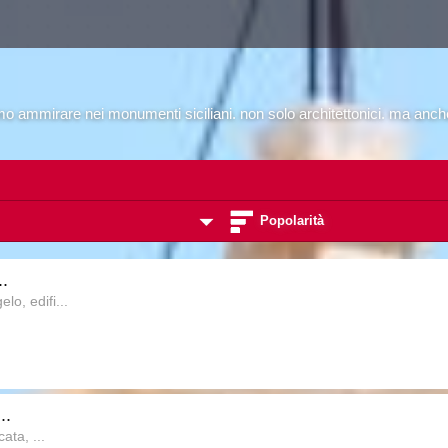
mo ammirare nei monumenti siciliani. non solo architettonici. ma anche 
Popolarità
.
o, edifi...
..
ata, ...