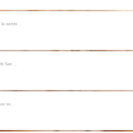
 le sembi...
ti San ...
sso so...