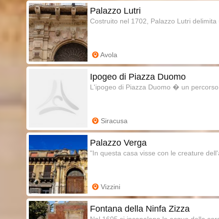
Palazzo Lutri
Costruito nel 1702, Palazzo Lutri delimita u
Avola
Ipogeo di Piazza Duomo
L'ipogeo di Piazza Duomo � un percorso 
Siracusa
Palazzo Verga
"In questa casa visse con le creature dell'a
Vizzini
Fontana della Ninfa Zizza
Nel 1605 si incanalano le acque della sorg