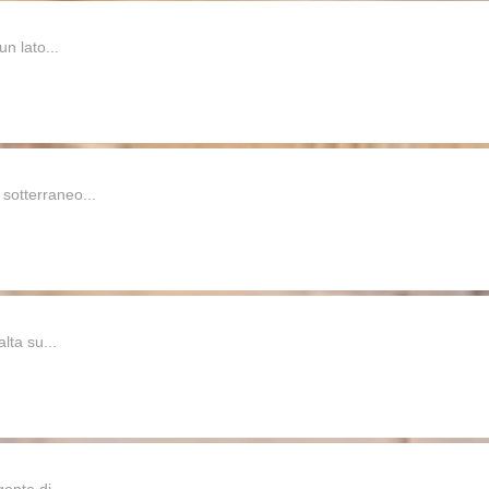
n lato...
sotterraneo...
lta su...
ente di ...