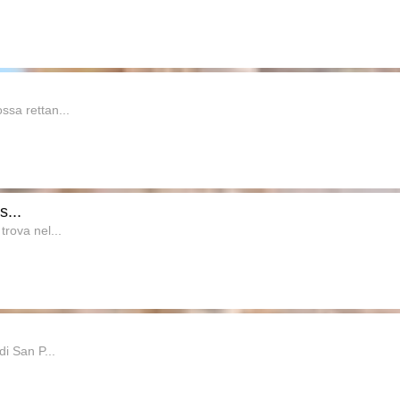
ssa rettan...
...
rova nel...
di San P...