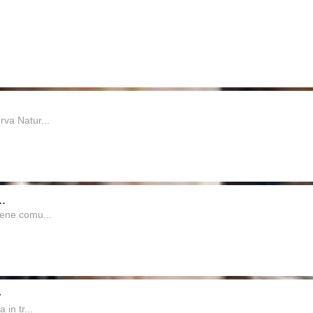
rva Natur...
.
iene comu...
�
in tr...