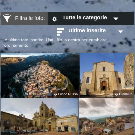
Tutte le categorie
Filtra le foto:
Ultime inserite
Le ultime foto inserite. Usa i filtri a destra per cambiare
l'ordinamento
�
Luana Russo
�
Gianni62