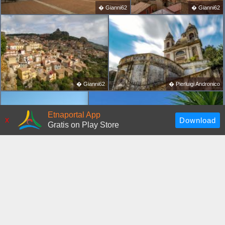
�
Gianni62
�
Gianni62
�
Gianni62
�
Pierluigi Andronico
Etnaportal App
x
Gratis on Play Store
�
Benedetto Petrucci
�
Giovanni Pollina