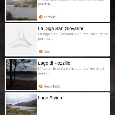
perch�...
Tortorici
La Diga San Giovanni
La diga San Giovanni sul fiume Naro, sorta
per rea...
Naro
Lago di Pozzillo
L'invaso � stata realizzato alla fine degli
anni c...
Regalbuto
Lago Biviere