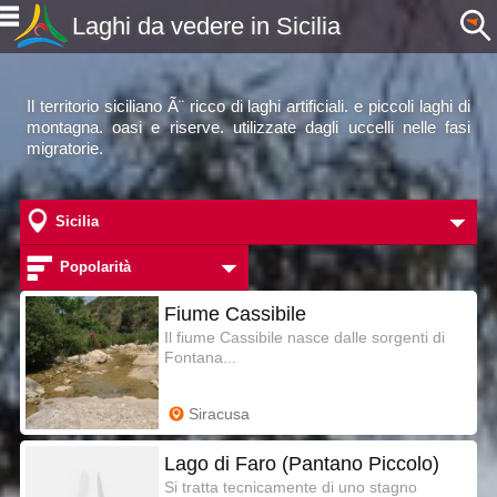
Laghi da vedere in Sicilia
Il territorio siciliano Ã¨ ricco di laghi artificiali. e piccoli laghi di
montagna. oasi e riserve. utilizzate dagli uccelli nelle fasi
migratorie.
Sicilia
Popolarità
Fiume Cassibile
Il fiume Cassibile nasce dalle sorgenti di
Fontana...
Siracusa
Lago di Faro (Pantano Piccolo)
Si tratta tecnicamente di uno stagno