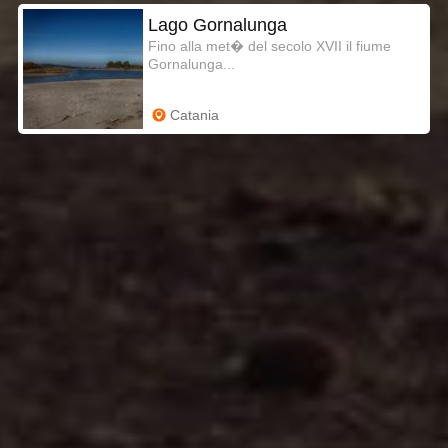
Lago Gornalunga
Fino alla met� del secolo XVII il fiume
Gornalunga...
Catania