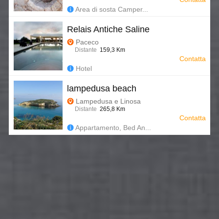
Area di sosta Camper...
Relais Antiche Saline
Paceco
Distante
159,3 Km
Contatta
Hotel
lampedusa beach
Lampedusa e Linosa
Distante
265,8 Km
Contatta
Appartamento, Bed An...