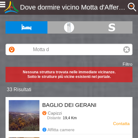
Dove dormire vicino Motta d'Affermo, ME, Sicilia - Etnaportal
Filtro
Nessuna struttura trovata nelle immediate vicinanze.
Sotto le strutture più vicine esistenti nel portale.
33 Risultati
BAGLIO DEI GERANI
Capizzi
Distante
19,4 Km
Contatta
Affitta camere