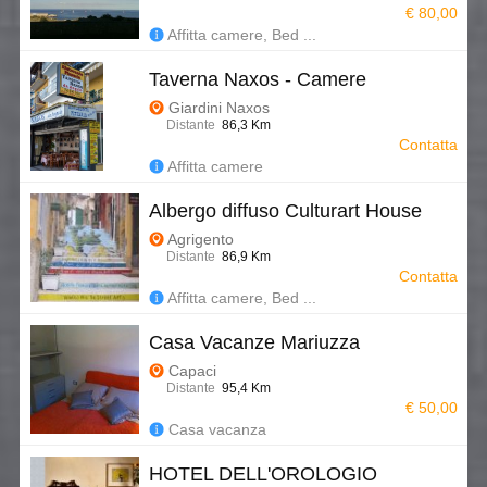
€ 80,00
Affitta camere, Bed ...
Taverna Naxos - Camere
Giardini Naxos
Distante
86,3 Km
Contatta
Affitta camere
Albergo diffuso Culturart House
Agrigento
Distante
86,9 Km
Contatta
Affitta camere, Bed ...
Casa Vacanze Mariuzza
Capaci
Distante
95,4 Km
€ 50,00
Casa vacanza
HOTEL DELL'OROLOGIO