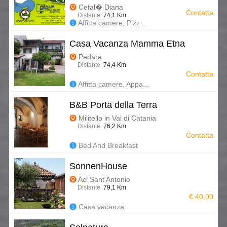
Cefal� Diana
Contatta
Distante
74,1 Km
Affitta camere, Pizz...
Casa Vacanza Mamma Etna
Pedara
Distante
74,4 Km
Contatta
Affitta camere, Appa...
B&B Porta della Terra
Militello in Val di Catania
Distante
76,2 Km
Contatta
Bed And Breakfast
SonnenHouse
Aci Sant'Antonio
Distante
79,1 Km
€ 40,00
Casa vacanza