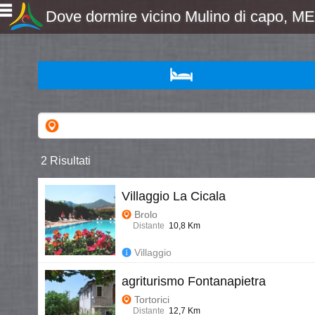
Dove dormire vicino Mulino di capo, ME, 
2 Risultati
Villaggio La Cicala
Brolo
Distante
10,8 Km
Villaggio
agriturismo Fontanapietra
Tortorici
Distante
12,7 Km