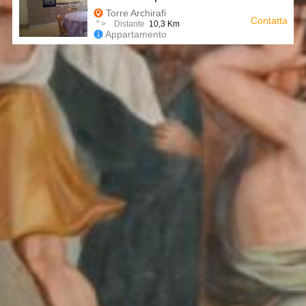
Torre Archirafi
Contatta
" > Distante
10,3 Km
Appartamento