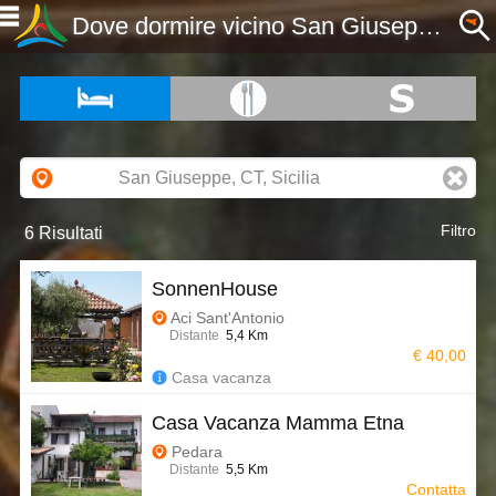
Dove dormire vicino San Giuseppe, CT, Sicilia - Etnaportal
Filtro
6 Risultati
SonnenHouse
Aci Sant'Antonio
Distante
5,4 Km
€ 40,00
Casa vacanza
Casa Vacanza Mamma Etna
Pedara
Distante
5,5 Km
Contatta