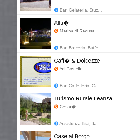
Bar, Gelateria, Stuz...
Allu�
Marina di Ragusa
Bar, Braceria, Buffe...
Caff� & Dolcezze
Aci Castello
Bar, Caffetteria, Ge...
Turismo Rurale Leanza
Cesar�
Assistenza Bici, Bar...
Case al Borgo