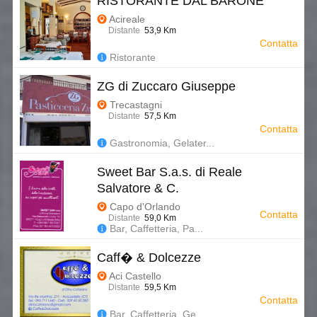
RISTORANTE DAL BARONE
Acireale
Distante
53,9 Km
Contatta
Ristorante
ZG di Zuccaro Giuseppe
Trecastagni
Distante
57,5 Km
Contatta
Gastronomia, Gelater...
Sweet Bar S.a.s. di Reale
Salvatore & C.
Capo d'Orlando
Contatta
Distante
59,0 Km
Bar, Caffetteria, Pa...
Caff� & Dolcezze
Aci Castello
Distante
59,5 Km
Contatta
Bar, Caffetteria, Ge...