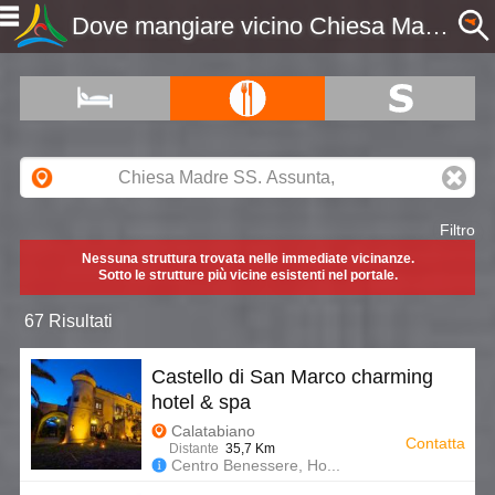
Dove mangiare vicino Chiesa Madre SS. Assunta, ME, Sicilia - Etnaportal
Filtro
Nessuna struttura trovata nelle immediate vicinanze.
Sotto le strutture più vicine esistenti nel portale.
67 Risultati
Castello di San Marco charming
hotel & spa
Calatabiano
Contatta
Distante
35,7 Km
Centro Benessere, Ho...