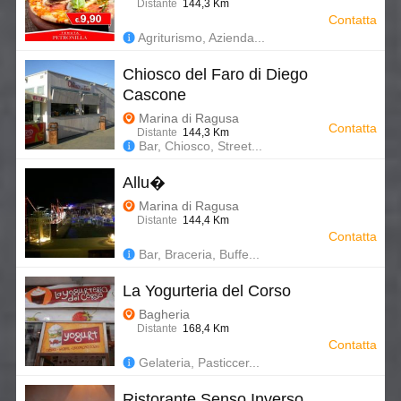
Distante
144,3 Km
Contatta
Agriturismo, Azienda...
Chiosco del Faro di Diego
Cascone
Marina di Ragusa
Contatta
Distante
144,3 Km
Bar, Chiosco, Street...
Allu�
Marina di Ragusa
Distante
144,4 Km
Contatta
Bar, Braceria, Buffe...
La Yogurteria del Corso
Bagheria
Distante
168,4 Km
Contatta
Gelateria, Pasticcer...
Ristorante Senso Inverso