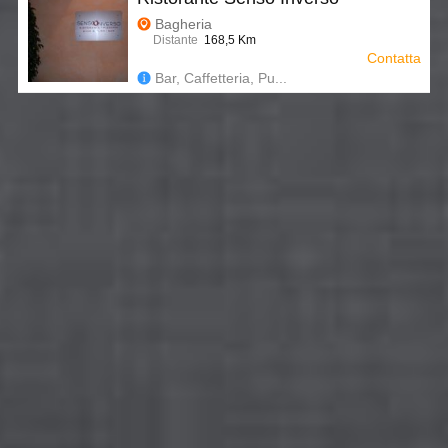
Bagheria
Distante
168,5 Km
Contatta
Bar, Caffetteria, Pu...