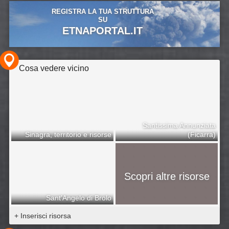
REGISTRA LA TUA STRUTTURA
SU
ETNAPORTAL.IT
Cosa vedere vicino
Santissima Annunziata
Sinagra, territorio e risorse
(Ficarra)
Scopri altre risorse
Sant'Angelo di Brolo
+ Inserisci risorsa