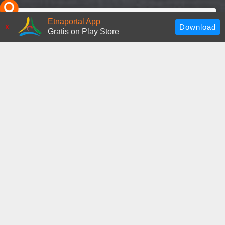
Risorse simili
Etnaportal App
x
Gratis on Play Store
Santa Maria del Rosario del
Trofillo
Chiesa del Crocifisso
Scopri altre risorse
Santissima Annunziata
(Ficarra)
ATTIVITA' COMMERCIALI NELLE
VICINANZE
Dove dormire