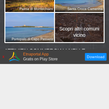
Palma di Montechiaro
Santa Croce Camerina
Scopri altri comuni
vicino
Portopalo di Capo Passero
ATTIVITA' COMMERCIALI NELLE
Etnaportal App
x
VICINANZE
Gratis on Play Store
Dove dormire
Casa vacanza