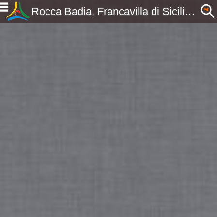
Rocca Badia, Francavilla di Sicilia, ME, Sicilia