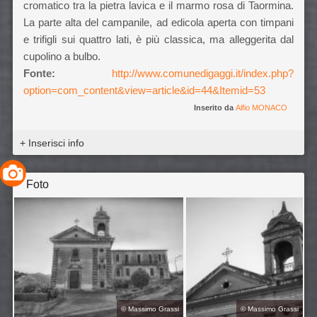
cromatico tra la pietra lavica e il marmo rosa di Taormina.
La parte alta del campanile, ad edicola aperta con timpani
e trifigli sui quattro lati, è più classica, ma alleggerita dal
cupolino a bulbo.
Fonte:
http://www.comunedigaggi.it/index.php?
option=com_content&view=article&id=44&Itemid=53
Inserito da
Alfio MONACO
+ Inserisci info
Foto
©
Massimo Grassi
©
Massimo Grassi