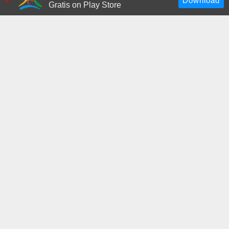
Gratis on Play Store
Fiume Alcantara
Chiesa Maria SS. Annunziata
Scopri altre risorse
Antico Borgo di 'Cavallaro'
+ Inserisci risorsa
Risorse simili
Ex Chiesa di Sant'Antonio
Chiesa di San Michele
Abate
Arcangelo