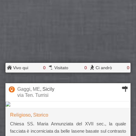
Vivo qui
0
Visitato
0
Ci andrò
0
Gaggi
,
ME
, Sicily
via Ten. Turrisi
Religioso
,
Storico
Chiesa SS. Maria Annunziata del XVII sec., la quale
facciata è incorniciata da belle lasene basate sul contrasto