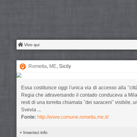
Vivo qui
Rometta
,
ME
, Sicily
Essa costituisce oggi l'unica via di accesso alla ''ci
Regia che attraversando il contado conduceva a Milaz
resti di una torretta chiamata ''dei saraceni'' visibile, 
Svevia ...
Fonte:
http://www.comune.rometta.me.it/
+ Inserisci info