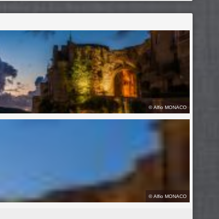
©
Alfio MONACO
©
Alfio MONACO