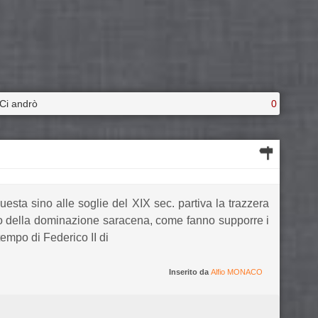
Ci andrò
0
uesta sino alle soglie del XIX sec. partiva la trazzera
odo della dominazione saracena, come fanno supporre i
 tempo di Federico II di
Inserito da
Alfio MONACO