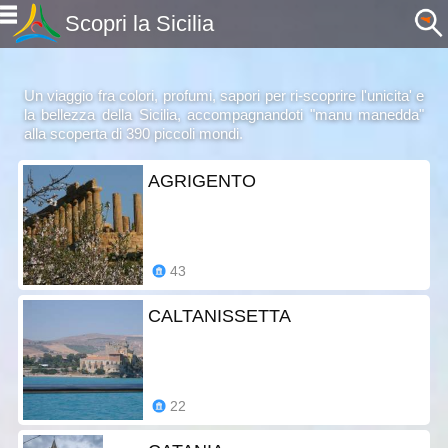
Scopri la Sicilia
Un viaggio fra colori, profumi, sapori per ri-scoprire l'unicita' e
la bellezza della Sicilia, accompagnandoti "manu manedda"
alla scoperta di 390 piccoli mondi.
AGRIGENTO
43
CALTANISSETTA
22