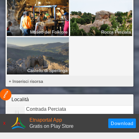
Museo del Folklore
Rocca Perciata
Castello di Sperlinga
+ Inserisci risorsa
Località
Contrada Perciata
Etnaportal App
x
Gratis on Play Store
+ Inserisci localita