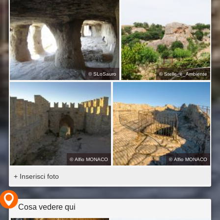
©
SLoSauro
©
Stelle_e_Ambiente
©
Alfio MONACO
©
Alfio MONACO
+ Inserisci foto
Cosa vedere qui