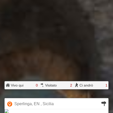
Vivo qui
0
Visitato
2
Ci andrò
1
Sperlinga, EN , Sicilia