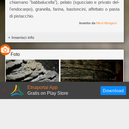
chiamano "babbalucella"), pelato (sgusciato e privato del­
l'endocarpo), granella, farina, bastoncini, affettato o pasta
di pistacchio.
Inserito da
Micol Mongioví
+ Inserisci info
Foto
Etnaportal App
x
Gratis on Play Store
©
antonio cali
©
antonio cali