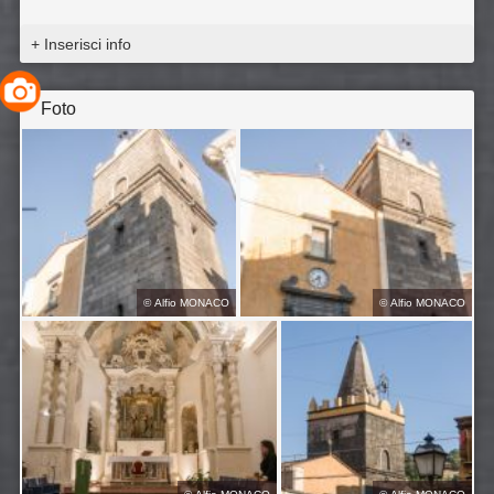
+ Inserisci info
Foto
©
Alfio MONACO
©
Alfio MONACO