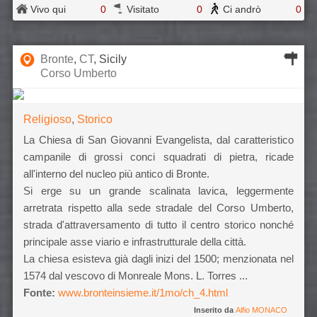
Vivo qui
0
Visitato
0
Ci andrò
0
Bronte
,
CT
, Sicily
Corso Umberto
Religioso
,
Storico
La Chiesa di San Giovanni Evangelista, dal caratteristico
campanile di grossi conci squadrati di pietra, ricade
all'interno del nucleo più antico di Bronte.
Si erge su un grande scalinata lavica, leggermente
arretrata rispetto alla sede stradale del Corso Umberto,
strada d'attraversamento di tutto il centro storico nonché
principale asse viario e infrastrutturale della città.
La chiesa esisteva già dagli inizi del 1500; menzionata nel
1574 dal vescovo di Monreale Mons. L. Torres ...
Fonte:
www.bronteinsieme.it/1mo/ch_4.html
Inserito da
Alfio MONACO