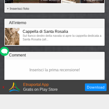
©
Alfio MONACO
©
Alfio MONACO
+ Inserisci foto
All'interno
Cappella di Santa Rosalia
Sul fianco destro della navata si apre la cappella dedicata a
Santa Rosalia (all...
Comment
Inserisci la prima recensione!
Etnaportal App
x
Gratis on Play Store
REGISTRA LA TUA STRUTTURA
SU
ETNAPORTAL.IT