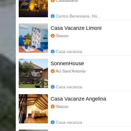
Calatabiano
Centro Benessere, Ho...
Casa Vacanze Limoni
Stazzo
Casa vacanza
SonnenHouse
Aci Sant'Antonio
Casa vacanza
Casa Vacanze Angelina
Stazzo
Casa vacanza