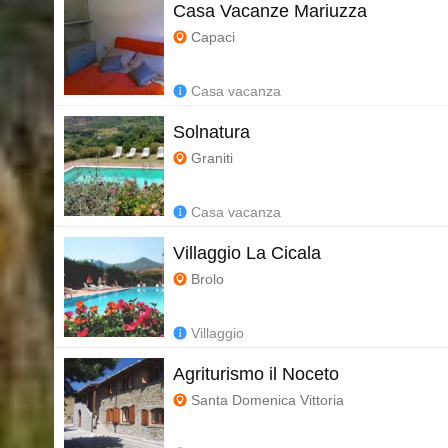
Casa Vacanze Mariuzza
Capaci
Casa vacanza
Solnatura
Graniti
Casa vacanza
Villaggio La Cicala
Brolo
Villaggio
Agriturismo il Noceto
Santa Domenica Vittoria