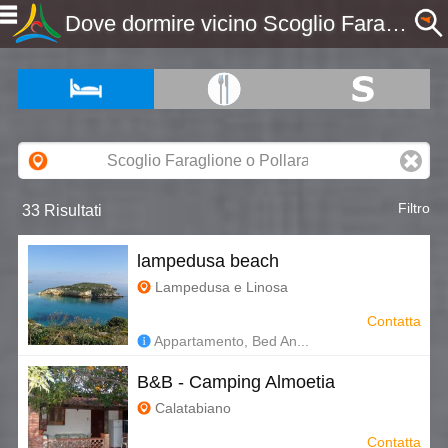
Dove dormire vicino Scoglio Faraglione o Pollara, CT, Sicilia - Etnaportal
Filtro
33 Risultati
lampedusa beach
Lampedusa e Linosa
Contatta
Appartamento, Bed An...
B&B - Camping Almoetia
Calatabiano
Contatta