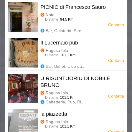
PICNIC di Francesco Sauro
Noto
Distante
94,5 Km
Contatta
Bar, Gelateria, Stre...
Il Lucernaio pub
Ragusa Ibla
Distante
101,1 Km
Contatta
Bar, Buffet, Cibo da...
U RISUNTUORIU DI NOBILE
BRUNO
Ragusa Ibla
Contatta
Distante
101,1 Km
Caffetteria, Pub, Ri...
la piazzetta
Ragusa Ibla
Distante
101,1 Km
Contatta