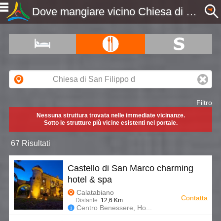
Dove mangiare vicino Chiesa di San Filippo d'Agira, ME, Sicilia - Etnaportal
Filtro
Nessuna struttura trovata nelle immediate vicinanze.
Sotto le strutture più vicine esistenti nel portale.
67 Risultati
Castello di San Marco charming
hotel & spa
Calatabiano
Contatta
Distante
12,6 Km
Centro Benessere, Ho...