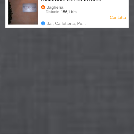
Bagheria
Distante
156,1 Km
Contatta
Bar, Caffetteria, Pu...