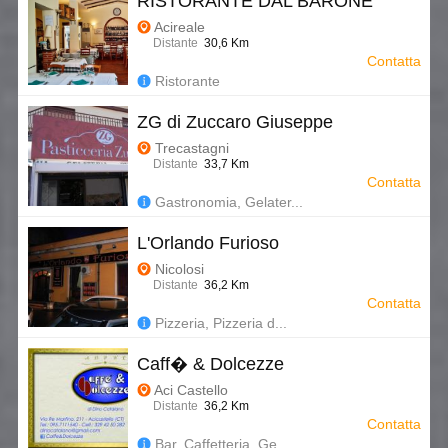
RISTORANTE DAL BARONE
Acireale
Distante
30,6 Km
Contatta
Ristorante
ZG di Zuccaro Giuseppe
Trecastagni
Distante
33,7 Km
Contatta
Gastronomia, Gelater...
L'Orlando Furioso
Nicolosi
Distante
36,2 Km
Contatta
Pizzeria, Pizzeria d...
Caff� & Dolcezze
Aci Castello
Distante
36,2 Km
Contatta
Bar, Caffetteria, Ge...