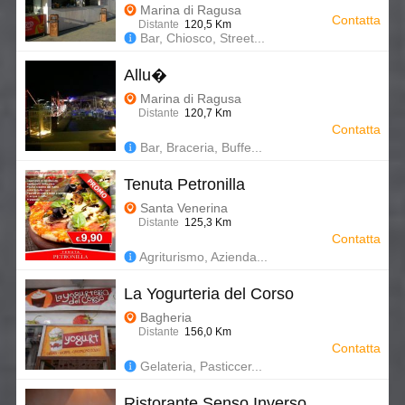
Marina di Ragusa
Contatta
Distante
120,5 Km
Bar, Chiosco, Street...
Allu�
Marina di Ragusa
Distante
120,7 Km
Contatta
Bar, Braceria, Buffe...
Tenuta Petronilla
Santa Venerina
Distante
125,3 Km
Contatta
Agriturismo, Azienda...
La Yogurteria del Corso
Bagheria
Distante
156,0 Km
Contatta
Gelateria, Pasticcer...
Ristorante Senso Inverso