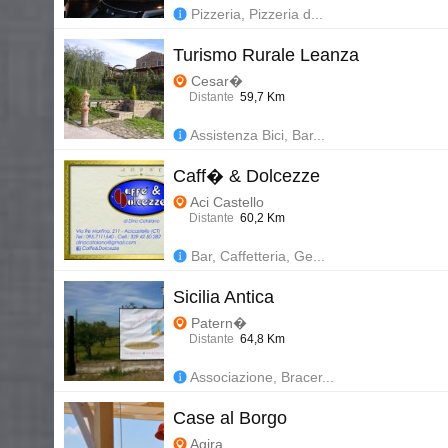
Pizzeria, Pizzeria d...
Turismo Rurale Leanza
Cesar�
Distante
59,7 Km
Assistenza Bici, Bar...
Caff� & Dolcezze
Aci Castello
Distante
60,2 Km
Bar, Caffetteria, Ge...
Sicilia Antica
Patern�
Distante
64,8 Km
Associazione, Bracer...
Case al Borgo
Agira