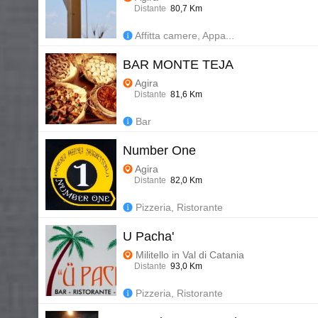
Distante
80,7 Km
Affitta camere, Appa...
BAR MONTE TEJA
Agira
Distante
81,6 Km
Bar
Number One
Agira
Distante
82,0 Km
Pizzeria, Ristorante
U Pacha'
Militello in Val di Catania
Distante
93,0 Km
Pizzeria, Ristorante