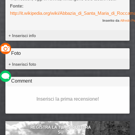
Fonte:
http://it.wikipedia.org/wiki/Abbazia_di_Santa_Maria_di_Roccam
Inserito da
Alfredo Pe
+ Inserisci info
Foto
+ Inserisci foto
Comment
Inserisci la prima recensione!
REGISTRA LA TUA STRUTTURA
SU