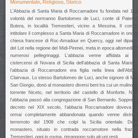
Monumentale
,
Religioso
,
Storico
L'Abbazia di Santa Maria di Roccamadore fu fondata nel 119
volontà del normanno Bartolomeo de Luci, conte di Paternò
Butera, in località Tremestieri, vicino a Messina. Il conte 
intitolare il complesso a Santa Maria di Roccamadore in onore 
chiesa francese di Roc-Amadour en Quercy, oggi nel diparti
del Lot nella regione del Midi-Pirenei, meta in epoca altomediev
numerosi pellegrinaggi. L'abbazia venne affidata ai m
cistercensi di Novara di Sicilia dell'abbazia di Santa Maria, d
l'abbazia di Roccamadore era figlia nella linea dell'Abbaz
Clairvaux. Lo stesso Bartolomeo de Luci, anche signore di Mon
San Giorgio, donò al monastero diversi beni tra cui un mulino lu
torrente Niceto, nel territorio del castello di Monforte. Nel
l'abbazia passò alla congregazione di San Bernardo. Soppress
decreto nel XIX secolo, l'abbazia Roccamadore doveva e
ormai completamente abbandonata quando venne distrutt
terremoto del 1908 che colpì la Sicilia orientale. Dell'a
monastero, situato in contrada roccamotore nella frazio
Tremestieri, oggi in rovina, rimangono solo alcuni resti.