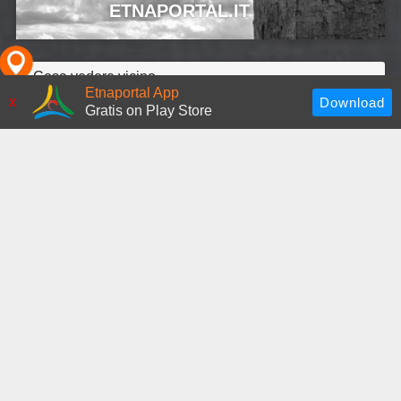
ETNAPORTAL.IT
Cosa vedere vicino
Etnaportal App
x
Gratis on Play Store
Santuario di Santa Maria
Chiesa di Santa Maria di Mili
Consolata (Don Orione)
Scopri altre risorse
Castello di Santo Stefano
Medio
+ Inserisci risorsa
Risorse simili