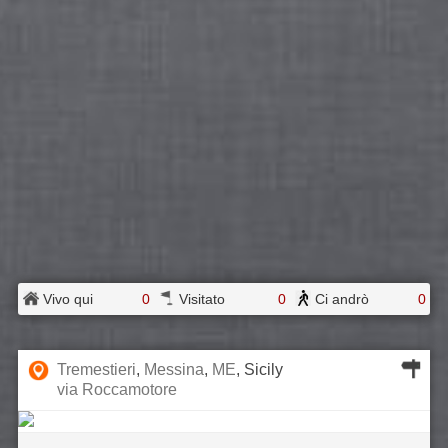
Vivo qui
0
Visitato
0
Ci andrò
0
Tremestieri
,
Messina
,
ME
, Sicily
via Roccamotore