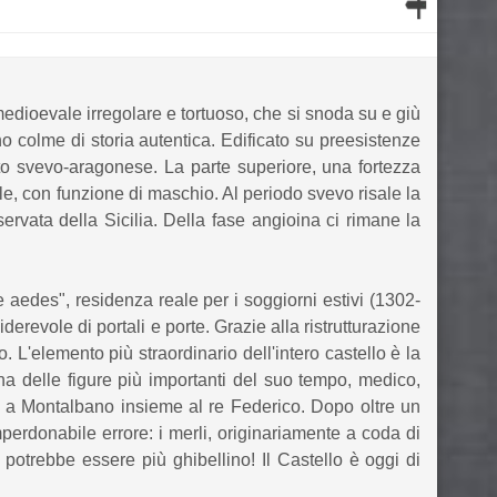
medioevale irregolare e tortuoso, che si snoda su e giù
no colme di storia autentica. Edificato su preesistenze
cato svevo-aragonese. La parte superiore, una fortezza
ale, con funzione di maschio. Al periodo svevo risale la
ervata della Sicilia. Della fase angioina ci rimane la
e aedes", residenza reale per i soggiorni estivi (1302-
derevole di portali e porte. Grazie alla ristrutturazione
 L'elemento più straordinario dell'intero castello è la
na delle figure più importanti del suo tempo, medico,
e a Montalbano insieme al re Federico. Dopo oltre un
mperdonabile errore: i merli, originariamente a coda di
potrebbe essere più ghibellino! Il Castello è oggi di