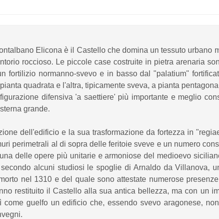
 Montalbano Elicona è il Castello che domina un tessuto urbano 
torio roccioso. Le piccole case costruite in pietra arenaria so
a un fortilizio normanno-svevo e in basso dal "palatium" fortifi
a pianta quadrata e l'altra, tipicamente sveva, a pianta pentagon
gurazione difensiva 'a saettiere' più importante e meglio cons
isterna grande.
zione dell'edificio e la sua trasformazione da fortezza in "regia
 muri perimetrali al di sopra delle feritoie sveve e un numero consi
na delle opere più unitarie e armoniose del medioevo siciliano.
secondo alcuni studiosi le spoglie di Arnaldo da Villanova, u
ia, morto nel 1310 e del quale sono attestate numerose presenz
anno restituito il Castello alla sua antica bellezza, ma con un i
osì come guelfo un edificio che, essendo svevo aragonese, non 
nvegni.