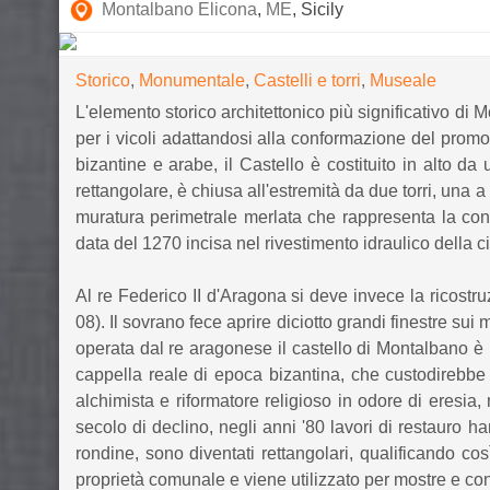
Montalbano Elicona
,
ME
, Sicily
Storico
,
Monumentale
,
Castelli e torri
,
Museale
L'elemento storico architettonico più significativo di
per i vicoli adattandosi alla conformazione del promon
bizantine e arabe, il Castello è costituito in alto d
rettangolare, è chiusa all'estremità da due torri, una 
muratura perimetrale merlata che rappresenta la confi
data del 1270 incisa nel rivestimento idraulico della c
Al re Federico II d'Aragona si deve invece la ricostru
08). Il sovrano fece aprire diciotto grandi finestre sui
operata dal re aragonese il castello di Montalbano è u
cappella reale di epoca bizantina, che custodirebbe 
alchimista e riformatore religioso in odore di eres
secolo di declino, negli anni '80 lavori di restauro h
rondine, sono diventati rettangolari, qualificando c
proprietà comunale e viene utilizzato per mostre e co