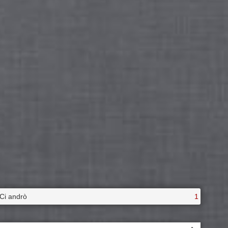
Ci andrò
1