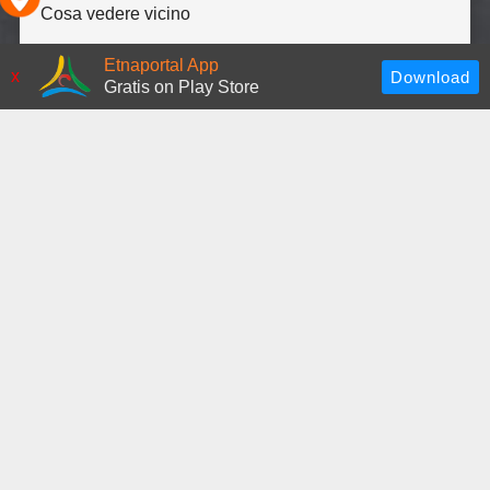
Cosa vedere vicino
Etnaportal App
x
Gratis on Play Store
Mostra permanente della
civiltà mineraria
Museo Diocesano
Scopri altre risorse
Palazzo Trigona della Floresta
+ Inserisci risorsa
Risorse simili