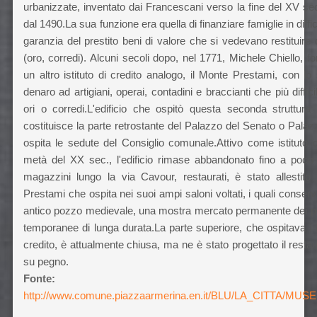
urbanizzate, inventato dai Francescani verso la fine del XV se
dal 1490.La sua funzione era quella di finanziare famiglie in diffi
garanzia del prestito beni di valore che si vedevano restituire
(oro, corredi). Alcuni secoli dopo, nel 1771, Michele Chiello, f
un altro istituto di credito analogo, il Monte Prestami, con lo
denaro ad artigiani, operai, contadini e braccianti che più dif
ori o corredi.L'edificio che ospitò questa seconda struttura
costituisce la parte retrostante del Palazzo del Senato o Palaz
ospita le sedute del Consiglio comunale.Attivo come istituto d
metà del XX sec., l'edificio rimase abbandonato fino a poco
magazzini lungo la via Cavour, restaurati, è stato allestito
Prestami che ospita nei suoi ampi saloni voltati, i quali conser
antico pozzo medievale, una mostra mercato permanente dei prod
temporanee di lunga durata.La parte superiore, che ospitava i l
credito, è attualmente chiusa, ma ne è stato progettato il res
su pegno.
Fonte:
http://www.comune.piazzaarmerina.en.it/BLU/LA_CITTA/M