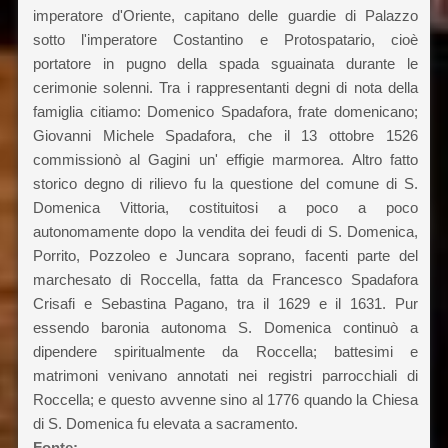
imperatore d'Oriente, capitano delle guardie di Palazzo
sotto l'imperatore Costantino e Protospatario, cioè
portatore in pugno della spada sguainata durante le
cerimonie solenni. Tra i rappresentanti degni di nota della
famiglia citiamo: Domenico Spadafora, frate domenicano;
Giovanni Michele Spadafora, che il 13 ottobre 1526
commissionò al Gagini un' effigie marmorea. Altro fatto
storico degno di rilievo fu la questione del comune di S.
Domenica Vittoria, costituitosi a poco a poco
autonomamente dopo la vendita dei feudi di S. Domenica,
Porrito, Pozzoleo e Juncara soprano, facenti parte del
marchesato di Roccella, fatta da Francesco Spadafora
Crisafi e Sebastina Pagano, tra il 1629 e il 1631. Pur
essendo baronia autonoma S. Domenica continuò a
dipendere spiritualmente da Roccella; battesimi e
matrimoni venivano annotati nei registri parrocchiali di
Roccella; e questo avvenne sino al 1776 quando la Chiesa
di S. Domenica fu elevata a sacramento.
Fonte: