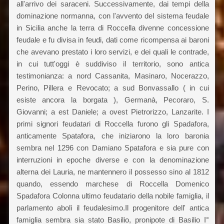
all'arrivo dei saraceni. Successivamente, dai tempi della
dominazione normanna, con l'avvento del sistema feudale
in Sicilia anche la terra di Roccella divenne concessione
feudale e fu divisa in feudi, dati come ricompensa ai baroni
che avevano prestato i loro servizi, e dei quali le contrade,
in cui tutt'oggi è suddiviso il territorio, sono antica
testimonianza: a nord Cassanita, Masinaro, Nocerazzo,
Perino, Pillera e Revocato; a sud Bonvassallo ( in cui
esiste ancora la borgata ), Germanà, Pecoraro, S.
Giovanni; a est Daniele; a ovest Pietrorizzo, Lanzarite. I
primi signori feudatari di Roccella furono gli Spadafora,
anticamente Spatafora, che iniziarono la loro baronia
sembra nel 1296 con Damiano Spatafora e sia pure con
interruzioni in epoche diverse e con la denominazione
alterna dei Lauria, ne mantennero il possesso sino al 1812
quando, essendo marchese di Roccella Domenico
Spadafora Colonna ultimo feudatario della nobile famiglia, il
parlamento abolì il feudalesimo.Il progenitore dell' antica
famiglia sembra sia stato Basilio, pronipote di Basilio I°