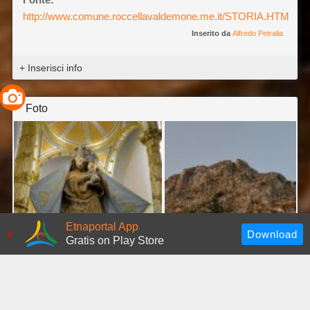
http://www.comune.roccellavaldemone.me.it/STORIA.HTM
Inserito da
Alfredo Petralia
+ Inserisci info
Foto
Etnaportal App
©
Alfredo Petralia
©
Alfredo Petralia
x
Gratis on Play Store