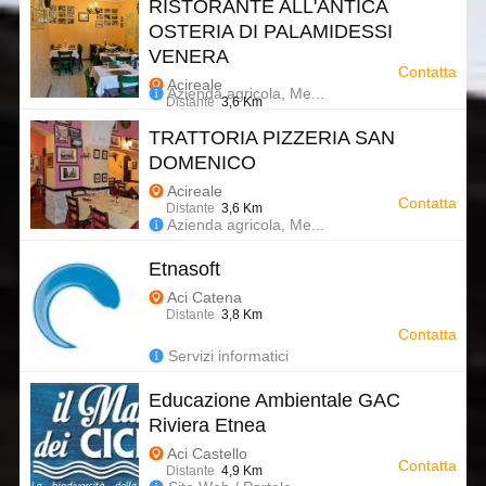
RISTORANTE ALL'ANTICA
OSTERIA DI PALAMIDESSI
VENERA
Contatta
Acireale
Azienda agricola, Me...
Distante
3,6 Km
TRATTORIA PIZZERIA SAN
DOMENICO
Acireale
Contatta
Distante
3,6 Km
Azienda agricola, Me...
Etnasoft
Aci Catena
Distante
3,8 Km
Contatta
Servizi informatici
Educazione Ambientale GAC
Riviera Etnea
Aci Castello
Contatta
Distante
4,9 Km