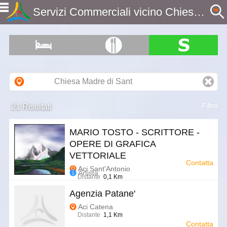
Servizi Commerciali vicino Chiesa Madre di Sant'Antonio Abate, CT, Sicilia - Etnaportal
Filtro
21 Risultati
MARIO TOSTO - SCRITTORE -
OPERE DI GRAFICA
VETTORIALE
Contatta
Aci Sant'Antonio
Artista
Distante
0,1 Km
Agenzia Patane'
Aci Catena
Distante
1,1 Km
Contatta