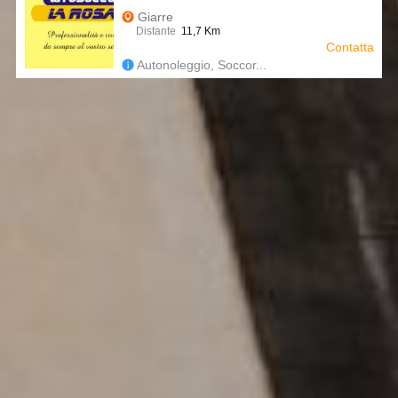
Giarre
Distante
11,7 Km
Contatta
Autonoleggio, Soccor...