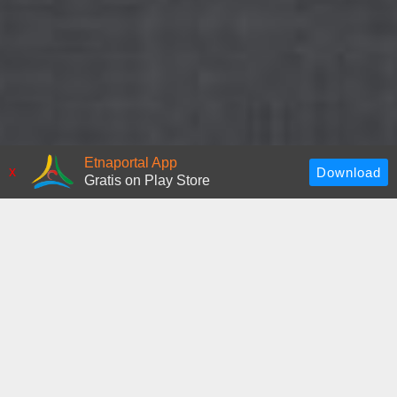
Etnaportal App
x
Gratis on Play Store