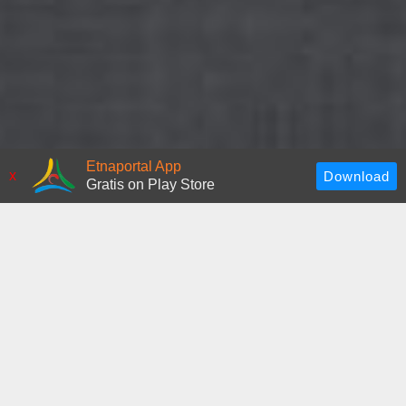
Etnaportal App
x
Gratis on Play Store