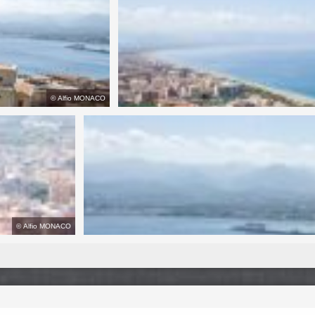
©
Alfio MONACO
©
Alfio MONACO