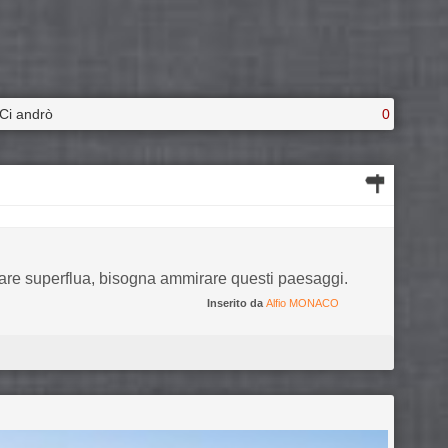
Ci andrò
0
pare superflua, bisogna ammirare questi paesaggi.
Inserito da
Alfio MONACO