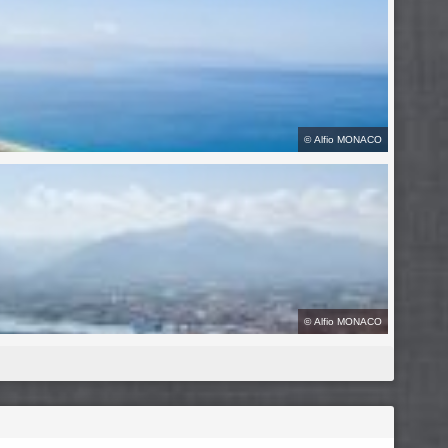
©
Alfio MONACO
©
Alfio MONACO