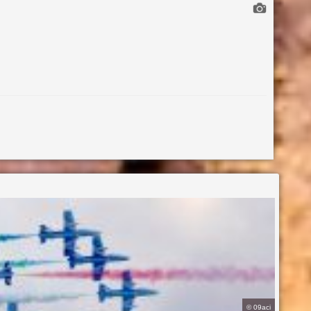
©
09aci