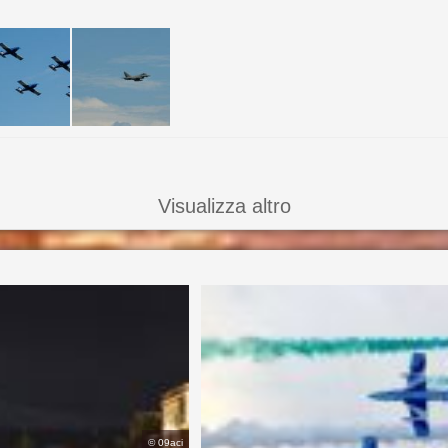
Visualizza altro
©
09aci