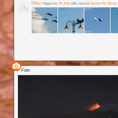
09aci
Aggiunto
35 foto
alla risorsa
Naxos Air Show
Foto