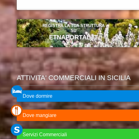
REGISTRA LA TUA STRUTTURA
SU
ETNAPORTAL.IT
ATTIVITA' COMMERCIALI IN SICILIA
Dove dormire
Dove mangiare
Servizi Commerciali