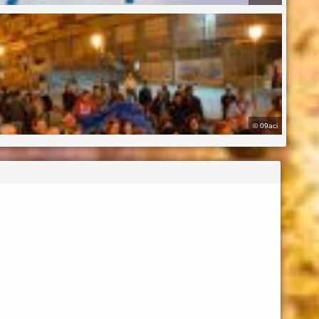
©
09aci