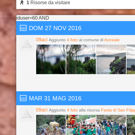
1
Risorse da visitare
iduser=60 AND
DOM 27 NOV 2016
09aci
Aggiunto
4 foto
al comune di
Acireale
MAR 31 MAG 2016
09aci
Aggiunto
4 foto
alla risorsa
Festa di San Filip