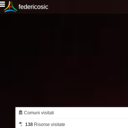
federicosic
Comuni visitati
138
Risorse visitate