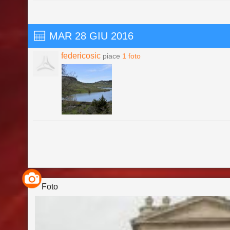
MAR 28 GIU 2016
federicosic
piace
1 foto
Foto