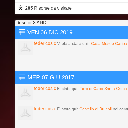
285
Risorse da visitare
iduser=18 AND
VEN 06 DIC 2019
federicosic
Vuole andare qui :
Casa Museo Caripa
MER 07 GIU 2017
federicosic
E' stato qui:
Faro di Capo Santa Croce
federicosic
E' stato qui:
Castello di Brucoli
nel com