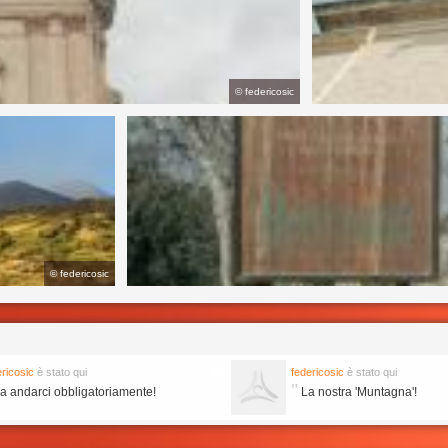
©
federicosic
©
federicosic
ericosic
è stato qui
federicosic
è stato qui
"
 andarci obbligatoriamente!
La nostra 'Muntagna'!