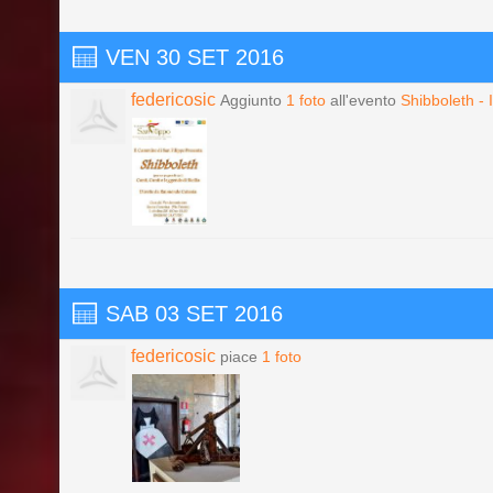
VEN 30 SET 2016
federicosic
Aggiunto
1 foto
all'evento
Shibboleth - 
SAB 03 SET 2016
federicosic
piace
1 foto