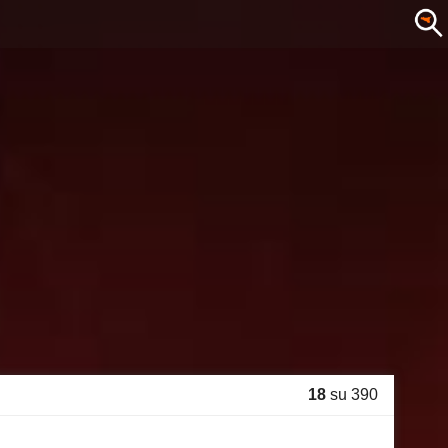
18
su 390