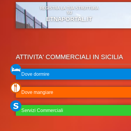
REGISTRA LA TUA STRUTTURA
SU
ETNAPORTAL.IT
ATTIVITA' COMMERCIALI IN SICILIA
Dove dormire
Dove mangiare
Servizi Commerciali