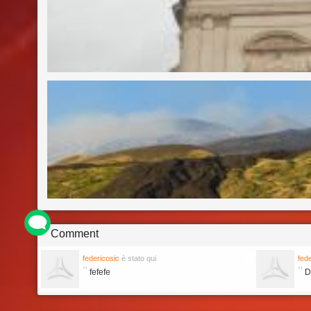
Comment
federicosic
è stato qui
fed
"
"
fefefe
Da