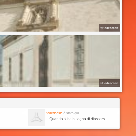
©
federicosic
©
federicosic
federicosic
è stato qui
"
Quando si ha bisogno di rilassarsi..