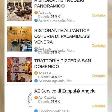
RISTORANTE I RUDERI
PANORAMICO
Acireale
Contatta
Distante
31,5 Km
Azienda agricola, Me...
RISTORANTE ALL'ANTICA
OSTERIA DI PALAMIDESSI
VENERA
Contatta
Acireale
Azienda agricola, Me...
Distante
31,5 Km
TRATTORIA PIZZERIA SAN
DOMENICO
Acireale
Contatta
Distante
31,5 Km
Azienda agricola, Me...
AZ Service di Zappal� Angelo
Aci Catena
Distante
31,6 Km
Contatta
Disbrigo pratiche au...