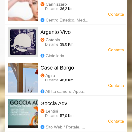
Cannizzaro
Distante
36,2 Km
Contatta
Centro Estetico, Med...
Argento Vivo
Catania
Distante
38,0 Km
Contatta
Gioielleria
Case al Borgo
Agira
Distante
48,8 Km
Contatta
Affitta camere, Appa...
Goccia Adv
Lentini
Distante
57,0 Km
Contatta
Sito Web / Portale, ...