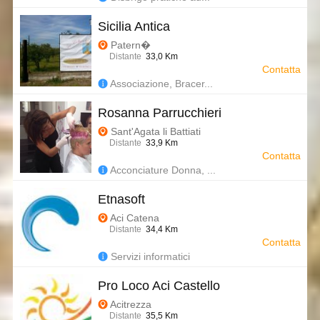
Sicilia Antica
Patern�
Distante
33,0 Km
Contatta
Associazione, Bracer...
Rosanna Parrucchieri
Sant'Agata li Battiati
Distante
33,9 Km
Contatta
Acconciature Donna, ...
Etnasoft
Aci Catena
Distante
34,4 Km
Contatta
Servizi informatici
Pro Loco Aci Castello
Acitrezza
Distante
35,5 Km