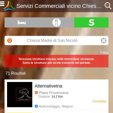
Servizi Commerciali vicino Chiesa Madre di San Nicolò di Bari, ME, Sicilia - Etnaportal
Filtro
Nessuna struttura trovata nelle immediate vicinanze.
Sotto le strutture più vicine esistenti nel portale.
71 Risultati
Alternativetna
Piano Provenzana
Distante
14,2 Km
Contatta
Autonoleggio, Negozi...