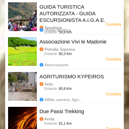
GUIDA TURISTICA
AUTORIZZATA - GUIDA
ESCURSIONISTA A.I.G.A.E.
Contatta
Sperlinga
Guida turistica
Distante
59,8 Km
Associazione Vivi le Madonie
Petralia Soprana
Distante
80,3 Km
Contatta
Associazione
AGRITURISMO KYPEIROS
Noto
Distante
80,8 Km
Contatta
Affitta camere, Agri...
Due Passi Trekking
Avola
Distante
91,1 Km
Contatta